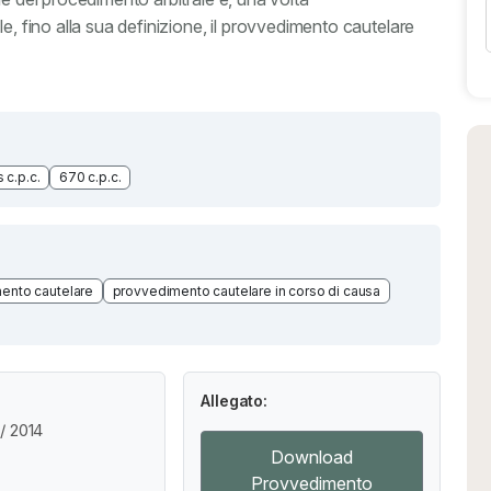
e, fino alla sua definizione, il provvedimento cautelare
 c.p.c.
670 c.p.c.
ento cautelare
provvedimento cautelare in corso di causa
Allegato:
/ 2014
Download
Provvedimento