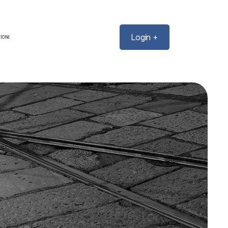
Login +
IONI