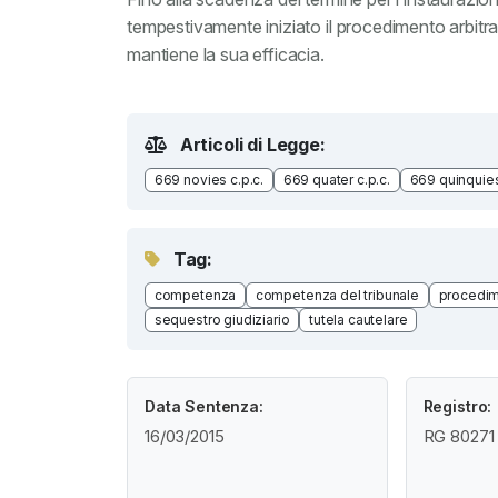
tempestivamente iniziato il procedimento arbitral
mantiene la sua efficacia.
Articoli di Legge:
669 novies c.p.c.
669 quater c.p.c.
669 quinquies
Tag:
competenza
competenza del tribunale
procedim
sequestro giudiziario
tutela cautelare
Data Sentenza:
Registro:
16/03/2015
RG 80271 