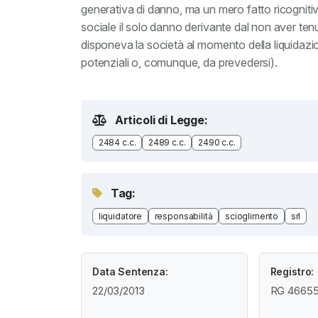
generativa di danno, ma un mero fatto ricogniti
sociale il solo danno derivante dal non aver tenut
disponeva la società al momento della liquidazion
potenziali o, comunque, da prevedersi).
Articoli di Legge:
2484 c.c.
2489 c.c.
2490 c.c.
Tag:
liquidatore
responsabilità
scioglimento
srl
Data Sentenza:
Registro:
22/03/2013
RG 46655 