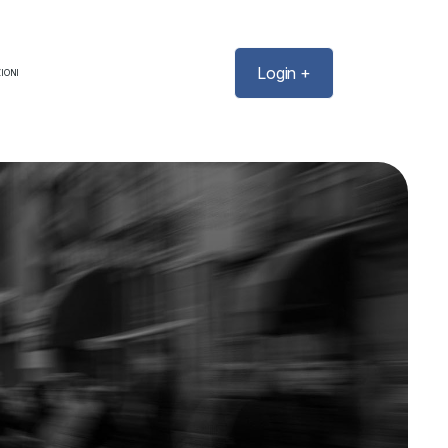
Login +
IONI