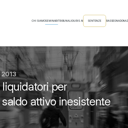
CHI SIAMO
SEMINARI
TRIBUNALI
GIURIS AI
SENTENZE
RASSEGNA
DONAZ
o 2013
liquidatori per
 saldo attivo inesistente