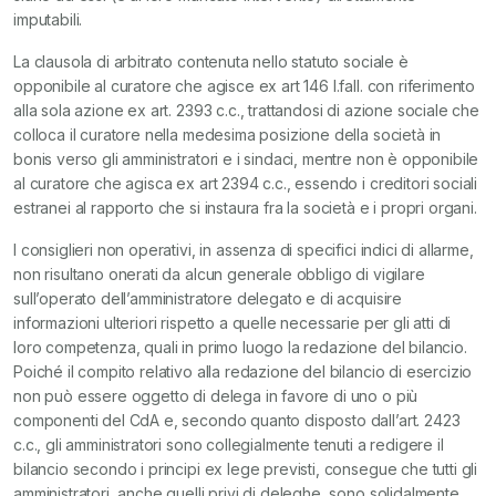
imputabili.
La clausola di arbitrato contenuta nello statuto sociale è
opponibile al curatore che agisce ex art 146 l.fall. con riferimento
alla sola azione ex art. 2393 c.c., trattandosi di azione sociale che
colloca il curatore nella medesima posizione della società in
bonis verso gli amministratori e i sindaci, mentre non è opponibile
al curatore che agisca ex art 2394 c.c., essendo i creditori sociali
estranei al rapporto che si instaura fra la società e i propri organi.
I consiglieri non operativi, in assenza di specifici indici di allarme,
non risultano onerati da alcun generale obbligo di vigilare
sull’operato dell’amministratore delegato e di acquisire
informazioni ulteriori rispetto a quelle necessarie per gli atti di
loro competenza, quali in primo luogo la redazione del bilancio.
Poiché il compito relativo alla redazione del bilancio di esercizio
non può essere oggetto di delega in favore di uno o più
componenti del CdA e, secondo quanto disposto dall’art. 2423
c.c., gli amministratori sono collegialmente tenuti a redigere il
bilancio secondo i principi ex lege previsti, consegue che tutti gli
amministratori, anche quelli privi di deleghe, sono solidalmente