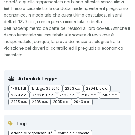
società e quella rappresentata nei bilanci attestati senza rilievi;
(iii) il nesso causale tra la condotta inadempiente e il pregiudizio
economico, in modo tale che quest’ultimo costituisca, ai sensi
dell’art. 1223 c.c., conseguenza immediata e diretta
dell’inadempimento da parte dei revisori ai loro doveri. Affinché il
danno lamentato sia imputabile alla società di revisione è
indispensabile, dunque, la prova del nesso eziologico tra la
violazione dei doveri di controllo ed il pregiudizio economico
lamentato.
Articoli di Legge:
146 l. fall
15 d.lgs. 39 2010
2393 c.c.
2394 bis c.c.
2394 c.c.
2403 bis c.c.
2403 c.c.
2407 c.c.
2484 c.c.
2485 c.c.
2486 c.c.
2935 c.c.
2949 c.c.
Tag:
azione di responsabilità
collegio sindacale