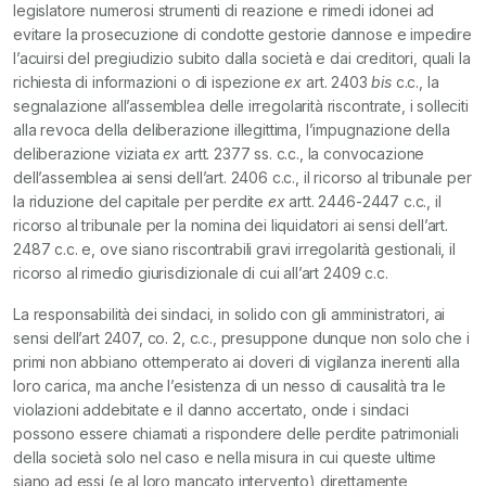
legislatore numerosi strumenti di reazione e rimedi idonei ad
evitare la prosecuzione di condotte gestorie dannose e impedire
l’acuirsi del pregiudizio subito dalla società e dai creditori, quali la
richiesta di informazioni o di ispezione
ex
art. 2403
bis
c.c., la
segnalazione all’assemblea delle irregolarità riscontrate, i solleciti
alla revoca della deliberazione illegittima, l’impugnazione della
deliberazione viziata
ex
artt. 2377 ss. c.c., la convocazione
dell’assemblea ai sensi dell’art. 2406 c.c., il ricorso al tribunale per
la riduzione del capitale per perdite
ex
artt. 2446-2447 c.c., il
ricorso al tribunale per la nomina dei liquidatori ai sensi dell’art.
2487 c.c. e, ove siano riscontrabili gravi irregolarità gestionali, il
ricorso al rimedio giurisdizionale di cui all’art 2409 c.c.
La responsabilità dei sindaci, in solido con gli amministratori, ai
sensi dell’art 2407, co. 2, c.c., presuppone dunque non solo che i
primi non abbiano ottemperato ai doveri di vigilanza inerenti alla
loro carica, ma anche l’esistenza di un nesso di causalità tra le
violazioni addebitate e il danno accertato, onde i sindaci
possono essere chiamati a rispondere delle perdite patrimoniali
della società solo nel caso e nella misura in cui queste ultime
siano ad essi (e al loro mancato intervento) direttamente