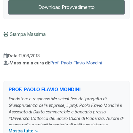
Download Provvedimento
Stampa Massima
Data:
12/08/2013
Massima a cura di:
Prof. Paolo Flavio Mondini
PROF. PAOLO FLAVIO MONDINI
Fondatore e responsabile scientifico del progetto di
Giurisprudenza delle Imprese, il prof. Paolo Flavio Mondini è
Associato di Diritto commerciale e bancario presso
l'Università Cattolica del Sacro Cuore di Piacenza. Autore di
monografie e articoli in materia di diritto societario e
Mostra tutto
industriale, svolge attività di ricerca in Italia e all'estero. E'