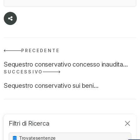
Managing Partner di Mondini Bonora Ginevra
(https://mbg.legal/professionisti/paolo-flavio-mondini/) e
avvocato in Milano specializzato in contenzioso e
operazioni straordinarie.
PRECEDENTE
Sequestro conservativo concesso inaudita…
SUCCESSIVO
Sequestro conservativo sui beni…
Filtri di Ricerca
Trovate
sentenze