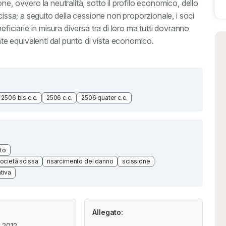
e, ovvero la neutralità, sotto il profilo economico, dello
cissa; a seguito della cessione non proporzionale, i soci
eficiarie in misura diversa tra di loro ma tutti dovranno
 equivalenti dal punto di vista economico.
2506 bis c.c.
2506 c.c.
2506 quater c.c.
tto
società scissa
risarcimento del danno
scissione
tiva
Allegato:
 2012