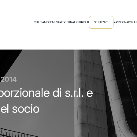
CHI SIAMO
SEMINARI
TRIBUNALI
GIURIS AI
SENTENZE
RASSEGNA
DONAZ
o 2014
rzionale di s.r.l. e
del socio