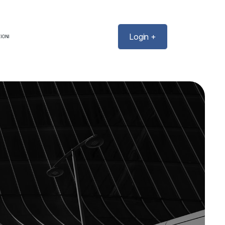
Login +
IONI