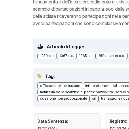
fondamentale dell’intero procedimento di scission
scambio di partecipazioni in capo ai soci della s
della scissa riceveranno partecipazioni nelle ben
avere partecipazioni che sono complessivamente
Articoli di Legge:
1230 c.c.
1367 c.c.
1965 c.c.
2504 quater c.c.
Tag:
efficacia della scissione
interpretazione del contra
neutralità dello scambio di partecipazioni tra i soci di 
scissione non proporzionale
srl
transazione nova
Data Sentenza:
Registro:
12/03/2014
RG 2776 /