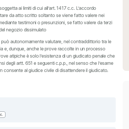
oggetta ai limiti di cui all’art. 1417 c.c. L’accordo
are da atto scritto soltanto se viene fatto valere nei
mediante testimoni o presunzioni, se fatto valere da terzi
à del negozio dissimulato
to, può autonomamente valutare, nel contraddittorio tra le
ria e, dunque, anche le prove raccolte in un processo
prove atipiche è solo l’esistenza di un giudicato penale che
sensi degli artt. 651 e seguenti c.p.p., nel senso che l’esame
consente al giudice civile di disattendere il giudicato.
c.