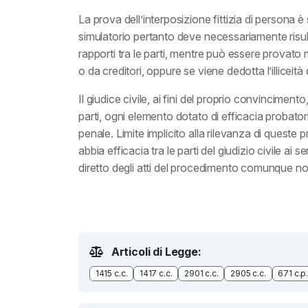
La prova dell’interposizione fittizia di persona è s
simulatorio pertanto deve necessariamente risult
rapporti tra le parti, mentre può essere provato 
o da creditori, oppure se viene dedotta l’illiceit
Il giudice civile, ai fini del proprio convincimen
parti, ogni elemento dotato di efficacia probato
penale. Limite implicito alla rilevanza di queste 
abbia efficacia tra le parti del giudizio civile ai 
diretto degli atti del procedimento comunque non 
Articoli di Legge:
1415 c.c.
1417 c.c.
2901 c.c.
2905 c.c.
671 c.p.