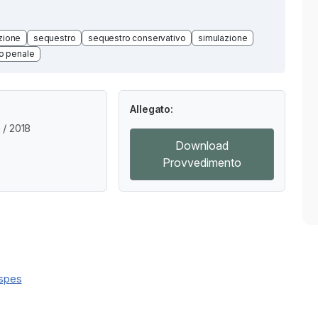
zione
sequestro
sequestro conservativo
simulazione
o penale
Allegato:
/ 2018
Download
Provvedimento
aspes