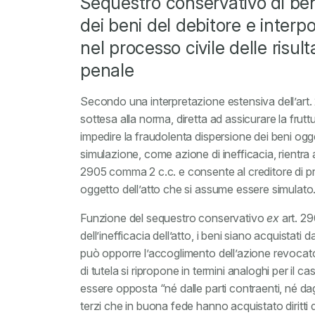
Sequestro conservativo di ben
dei beni del debitore e interpo
nel processo civile delle ris
penale
Secondo una interpretazione estensiva dell’art. 2
sottesa alla norma, diretta ad assicurare la fru
impedire la fraudolenta dispersione dei beni ogg
simulazione, come azione di inefficacia, rientra a
2905 comma 2 c.c. e consente al creditore di pr
oggetto dell’atto che si assume essere simulato
Funzione del sequestro conservativo
ex
art. 29
dell’inefficacia dell’atto, i beni siano acquistati
può opporre l’accoglimento dell’azione revocato
di tutela si ripropone in termini analoghi per il c
essere opposta “né dalle parti contraenti, né dagl
terzi che in buona fede hanno acquistato diritti 