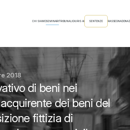
CHI SIAMO
SEMINARI
TRIBUNALI
GIURIS AI
SENTENZE
RASSEGNA
DONAZ
re 2018
tivo di beni nei
 acquirente dei beni del
zione fittizia di