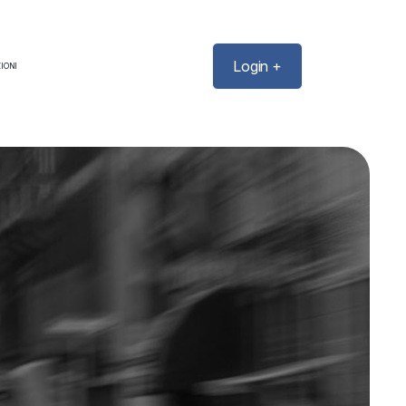
Login +
IONI