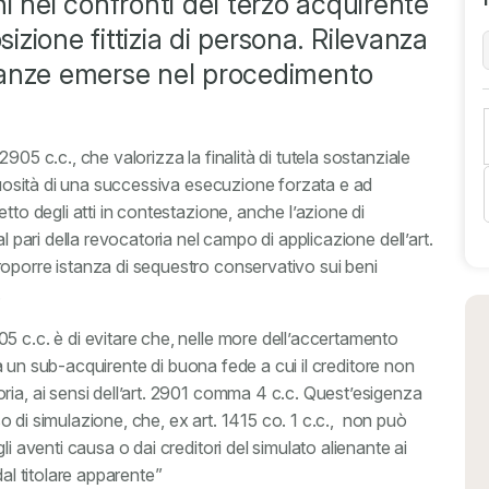
i nei confronti del terzo acquirente
sizione fittizia di persona. Rilevanza
ultanze emerse nel procedimento
905 c.c., che valorizza la finalità di tutela sostanziale
ttuosità di una successiva esecuzione forzata e ad
etto degli atti in contestazione, anche
l’azione di
l pari della revocatoria nel campo di applicazione dell’art.
oporre istanza di sequestro conservativo sui beni
.
05 c.c. è di evitare che, nelle more dell’accertamento
 da un sub-acquirente di buona fede a cui il creditore non
ria, ai sensi dell’art. 2901 comma 4 c.c. Quest’esigenza
aso di simulazione, che, ex art. 1415 co. 1 c.c., non può
i aventi causa o dai creditori del simulato alienante ai
dal titolare apparente”