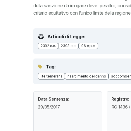
della sanzione da irrogare deve, peraltro, consid
criterio equitativo con l’unico limite della ragio
Articoli di Legge:
2392 c.c.
2393 c.c.
96 c.p.c.
Tag:
lite temeraria
risarcimento del danno
soccombe
Data Sentenza:
Registro:
29/05/2017
RG 1436 /