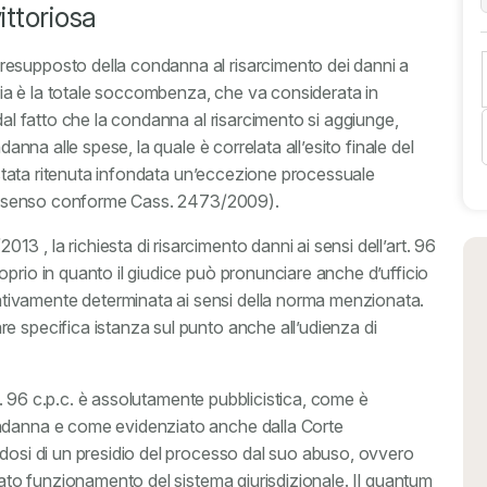
ittoriosa
esupposto della condanna al risarcimento dei danni a
raria è la totale soccombenza, che va considerata in
dal fatto che la condanna al risarcimento si aggiunge,
danna alle spese, la quale è correlata all’esito finale del
a stata ritenuta infondata un’eccezione processuale
i in senso conforme Cass. 2473/2009).
 , la richiesta di risarcimento danni ai sensi dell’art. 96
prio in quanto il giudice può pronunciare anche d’ufficio
ivamente determinata ai sensi della norma menzionata.
e specifica istanza sul punto anche all’udienza di
art. 96 c.p.c. è assolutamente pubblicistica, come è
ondanna e come evidenziato anche dalla Corte
ndosi di un presidio del processo dal suo abuso, ovvero
guato funzionamento del sistema giurisdizionale. Il quantum