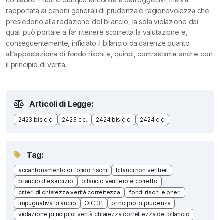
rapportata ai canoni generali di prudenza e ragionevolezza che
presiedono alla redazione del bilancio, la sola violazione dei
quali può portare a far ritenere scorretta la valutazione e,
conseguentemente, inficiato il bilancio da carenze quanto
all’appostazione di fondo rischi e, quindi, contrastante anche con
il principio di verità.
Articoli di Legge:
2423 bis c.c.
2423 c.c.
2424 bis c.c.
2424 c.c.
Tag:
accantonamento di fondo rischi
bilanci non veritieri
bilancio d'esercizio
bilancio veritiero e corretto
criteri di chiarezza verità correttezza
fondi rischi e oneri
impugnativa bilancio
OIC 31
principio di prudenza
violazione principi di verità chiarezza correttezza del bilancio