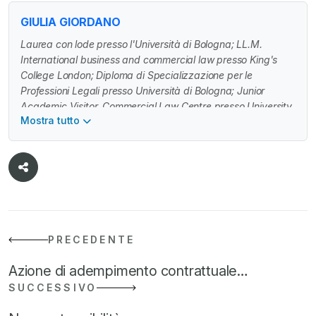
GIULIA GIORDANO
Laurea con lode presso l'Università di Bologna; LL.M.
International business and commercial law presso King's
College London; Diploma di Specializzazione per le
Professioni Legali presso Università di Bologna; Junior
Academic Visitor, Commercial Law Centre presso University
Mostra tutto
of Oxford; abilitazione all'esercizio della professione
forense, presso Corte d'Appello di Bologna; dottoressa di
ricerca in Scienze giuridiche, indirizzo IUS/04 diritto
commerciale; tutor didattica per l'insegnamento di diritto
commerciale Università di Bologna. Sito web
www.unibo.it/sitoweb/g.giordano.
PRECEDENTE
Azione di adempimento contrattuale…
SUCCESSIVO