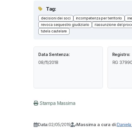
Tag:
decisioni dei soci
incompetenza per territorio
in
revoca sequestro giudiziario
riassunzione del pro
tutela cautelare
Data Sentenza:
Registro:
08/11/2018
RG 37990 
Stampa Massima
Data:
02/05/2019
Massima a cura di:
Daniela