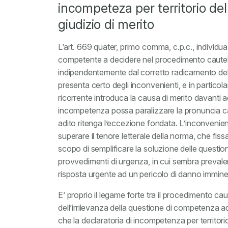
incompeteza per territorio de
giudizio di merito
L’art. 669 quater, primo comma, c.p.c., indivi
competente a decidere nel procedimento cautelare
indipendentemente dal corretto radicamento del
presenta certo degli inconvenienti, e in particolare
ricorrente introduca la causa di merito davanti
incompetenza possa paralizzare la pronuncia ca
adito ritenga l’eccezione fondata. L’inconvenie
superare il tenore letterale della norma, che fiss
scopo di semplificare la soluzione delle questi
provvedimenti di urgenza, in cui sembra prevalere 
risposta urgente ad un pericolo di danno imminen
E’ proprio il legame forte tra il procedimento caut
dell’irrilevanza della questione di competenza a
che la declaratoria di incompetenza per territor