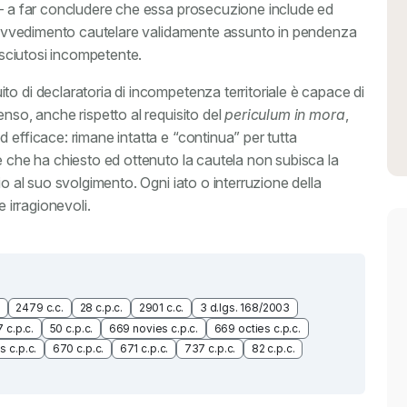
 – a far concludere che essa prosecuzione include ed
 provvedimento cautelare validamente assunto in pendenza
nosciutosi incompetente.
o di declaratoria di incompetenza territoriale è capace di
enso, anche rispetto al requisito del
periculum in mora
,
 efficace: rimane intatta e “continua” per tutta
e che ha chiesto ed ottenuto la cautela non subisca la
io al suo svolgimento. Ogni iato o interruzione della
e irragionevoli.
2479 c.c.
28 c.p.c.
2901 c.c.
3 d.lgs. 168/2003
 c.p.c.
50 c.p.c.
669 novies c.p.c.
669 octies c.p.c.
s c.p.c.
670 c.p.c.
671 c.p.c.
737 c.p.c.
82 c.p.c.