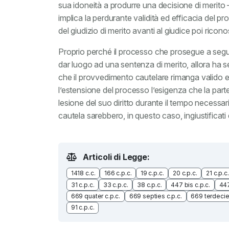
sua idoneità a produrre una decisione di merito
implica la perdurante validità ed efficacia del
del giudizio di merito avanti al giudice poi rico
Proprio perché il processo che prosegue a seguit
dar luogo ad una sentenza di merito, allora ha s
che il provvedimento cautelare rimanga valido ed
l’estensione del processo l’esigenza che la part
lesione del suo diritto durante il tempo necessar
cautela sarebbero, in questo caso, ingiustificati 
Articoli di Legge:
1418 c.c.
166 c.p.c.
19 c.p.c.
20 c.p.c.
21 c.p.c.
31 c.p.c.
33 c.p.c.
38 c.p.c.
447 bis c.p.c.
447
669 quater c.p.c.
669 septies c.p.c.
669 terdecie
91 c.p.c.