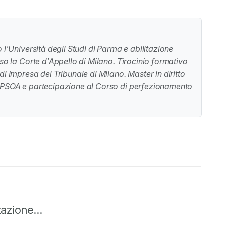
 l'Università degli Studi di Parma e abilitazione
so la Corte d'Appello di Milano. Tirocinio formativo
i Impresa del Tribunale di Milano. Master in diritto
 IPSOA e partecipazione al Corso di perfezionamento
gli Studi di Milano. Si occupa prevalentemente di
etazione…