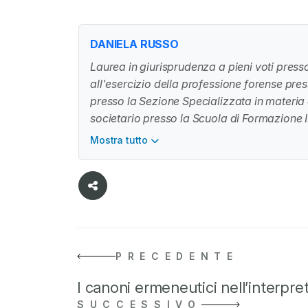
DANIELA RUSSO
Laurea in giurisprudenza a pieni voti presso
all'esercizio della professione forense pres
presso la Sezione Specializzata in materia d
societario presso la Scuola di Formazione
in diritto societario presso l'Università de
Mostra tutto
diritto commerciale e societario.
PRECEDENTE
I canoni ermeneutici nell’interpr
SUCCESSIVO