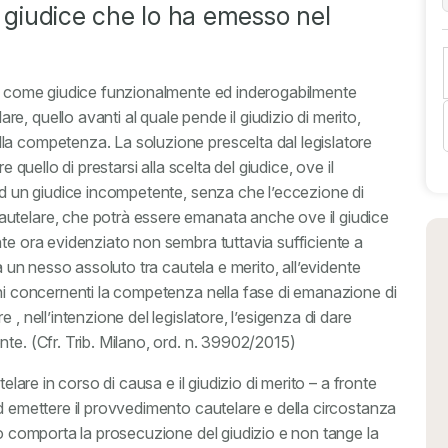
l giudice che lo ha emesso nel
dua come giudice funzionalmente ed inderogabilmente
, quello avanti al quale pende il giudizio di merito,
la competenza. La soluzione prescelta dal legislatore
 quello di prestarsi alla scelta del giudice, ove il
 ad un giudice incompetente, senza che l’eccezione di
utelare, che potrà essere emanata anche ove il giudice
nte
ora evidenziato non sembra tuttavia sufficiente a
a un nesso assoluto tra cautela e merito, all’evidente
oni concernenti la competenza nella fase di emanazione di
, nell’intenzione del legislatore, l’esigenza di dare
te. (Cfr. Trib. Milano, ord. n. 39902/2015)
elare in corso di causa e il giudizio di merito – a fronte
d emettere il provvedimento cautelare e della circostanza
io comporta la prosecuzione del giudizio e non tange la