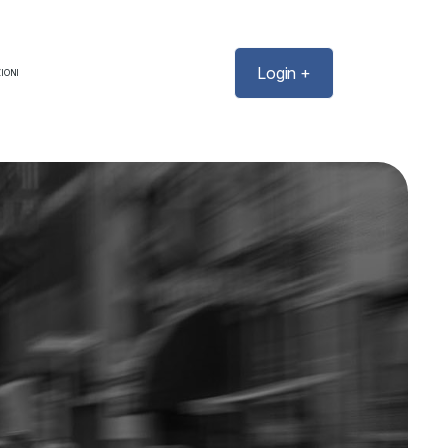
Login +
IONI