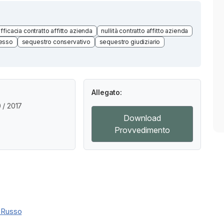
efficacia contratto affitto azienda
nullità contratto affitto azienda
cesso
sequestro conservativo
sequestro giudiziario
Allegato:
/ 2017
Download
Provvedimento
 Russo