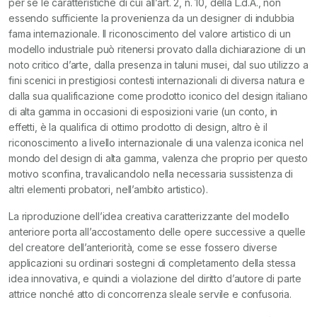
per sé le caratteristiche di cui all’art. 2, n. 10, della L.d.A., non
essendo sufficiente la provenienza da un designer di indubbia
fama internazionale. Il riconoscimento del valore artistico di un
modello industriale può ritenersi provato dalla dichiarazione di un
noto
critico d’arte, dalla presenza in taluni musei, dal suo utilizzo a
fini scenici in prestigiosi contesti internazionali di diversa natura e
dalla sua qualificazione come prodotto iconico del design italiano
di alta gamma in occasioni di esposizioni varie (un conto, in
effetti, è la qualifica di ottimo prodotto di design, altro è il
riconoscimento a livello internazionale di una valenza iconica nel
mondo del design di alta gamma, valenza che proprio per questo
motivo sconfina, travalicandolo nella necessaria sussistenza di
altri elementi probatori, nell’ambito artistico).
La riproduzione dell’idea creativa caratterizzante del modello
anteriore porta all’accostamento delle opere successive a quelle
del creatore dell’anteriorità, come se esse fossero diverse
applicazioni su ordinari sostegni di completamento della stessa
idea innovativa, e quindi a violazione del diritto d’autore di parte
attrice nonché atto di concorrenza sleale servile e confusoria.