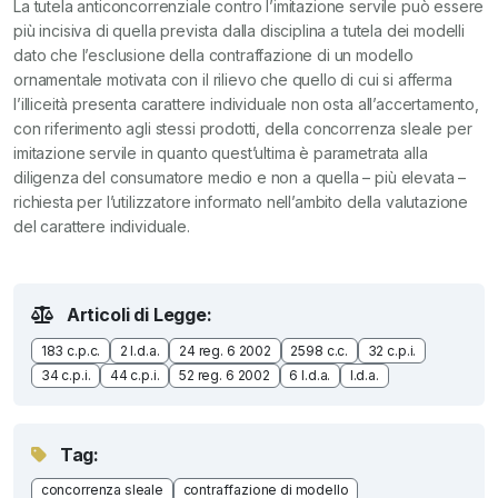
La tutela anticoncorrenziale contro l’imitazione servile può essere
più incisiva di quella prevista dalla disciplina a tutela dei modelli
dato che l’esclusione della contraffazione di un modello
ornamentale motivata con il rilievo che quello di cui si afferma
l’illiceità presenta carattere individuale non osta all’accertamento,
con riferimento agli stessi prodotti, della concorrenza sleale per
imitazione servile in quanto quest’ultima è parametrata alla
diligenza del consumatore medio e non a quella – più elevata –
richiesta per l’utilizzatore informato nell’ambito della valutazione
del carattere individuale.
Articoli di Legge:
183 c.p.c.
2 l.d.a.
24 reg. 6 2002
2598 c.c.
32 c.p.i.
34 c.p.i.
44 c.p.i.
52 reg. 6 2002
6 l.d.a.
l.d.a.
Tag:
concorrenza sleale
contraffazione di modello