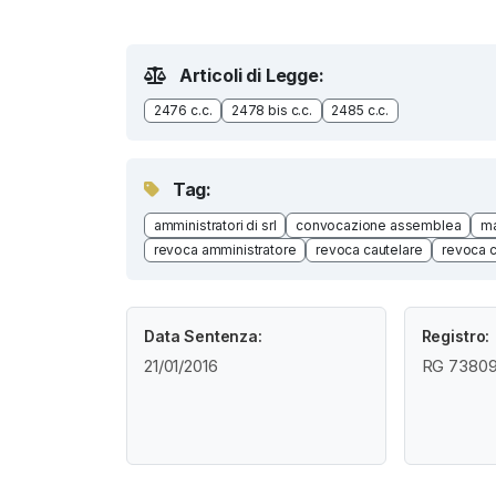
Articoli di Legge:
2476 c.c.
2478 bis c.c.
2485 c.c.
Tag:
amministratori di srl
convocazione assemblea
ma
revoca amministratore
revoca cautelare
revoca ca
Data Sentenza:
Registro:
21/01/2016
RG 73809 