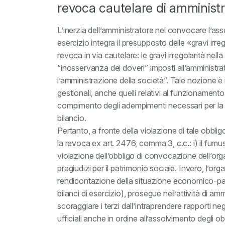
revoca cautelare di amministrat
L’inerzia dell’amministratore nel convocare l’ass
esercizio integra il presupposto delle «gravi irreg
revoca in via cautelare: le gravi irregolarità nell
“inosservanza dei doveri” imposti all’amministrato
l’amministrazione della società”. Tale nozione è 
gestionali, anche quelli relativi al funzionament
compimento degli adempimenti necessari per la
bilancio.
Pertanto, a fronte della violazione di tale obbl
la revoca ex art. 2476, comma 3, c.c.: i) il fumus 
violazione dell’obbligo di convocazione dell’org
pregiudizi per il patrimonio sociale. Invero, l’org
rendicontazione della situazione economico-pat
bilanci di esercizio), prosegue nell’attività di a
scoraggiare i terzi dall’intraprendere rapporti neg
ufficiali anche in ordine all’assolvimento degli obb