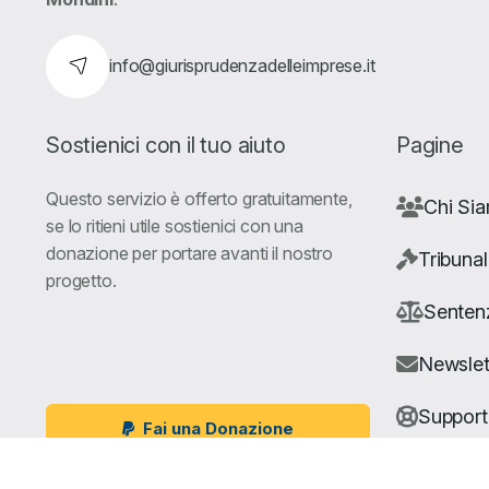
info@giurisprudenzadelleimprese.it
Sostienici con il tuo aiuto
Pagine
Questo servizio è offerto gratuitamente,
Chi Si
se lo ritieni utile sostienici con una
donazione per portare avanti il nostro
Tribunal
progetto.
Senten
Newslet
Suppor
Fai una Donazione