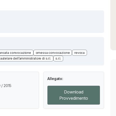
ncata convocazione
omessa convocazione
revoca
utelare dell’amministratore di s.r.l.
s.r.l.
Allegato:
/ 2015
Download
Provvedimento