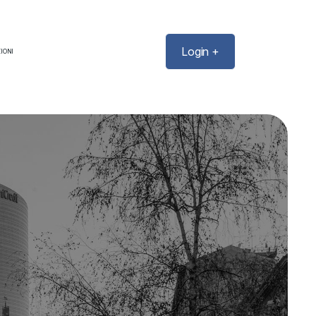
Login +
IONI