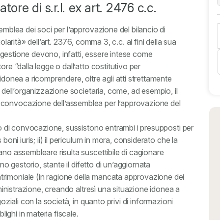
ore di s.r.l. ex art. 2476 c.c.
emblea dei soci per l’approvazione del bilancio di
olarità» dell’art. 2376, comma 3, c.c. ai fini della sua
a gestione
devono, infatti, essere intese come
re “dalla legge o dall’atto costitutivo per
idonea a ricomprendere, oltre agli atti strettamente
o dell’organizzazione societaria, come, ad esempio, il
 convocazione dell’assemblea per l’approvazione del
igo di convocazione, sussistono entrambi i presupposti per
boni iuris; ii) il periculum in mora, considerato che la
ano assembleare risulta suscettibile di cagionare
ano gestorio, stante il difetto di un’aggiornata
rimoniale (in ragione della mancata approvazione dei
mministrazione, creando altresì una situazione idonea a
oziali con la società, in quanto privi di informazioni
lighi in materia fiscale.