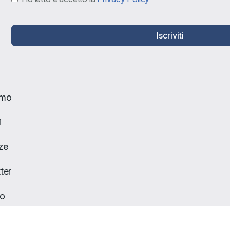
Iscriviti
amo
i
ze
ter
to