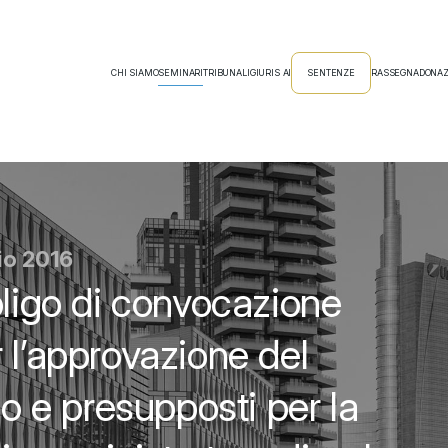
CHI SIAMO
SEMINARI
TRIBUNALI
GIURIS AI
SENTENZE
RASSEGNA
DONAZ
io 2016
bligo di convocazione
 l’approvazione del
io e presupposti per la