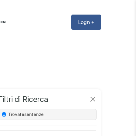
Login +
IONI
Filtri di Ricerca
Trovate
sentenze