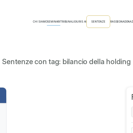
CHI SIAMO
SEMINARI
TRIBUNALI
GIURIS AI
SENTENZE
RASSEGNA
DONAZ
Sentenze con tag: bilancio della holding