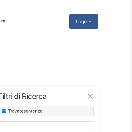
Login +
IONI
Filtri di Ricerca
Trovate
sentenze