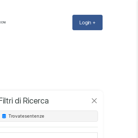
Login +
IONI
Filtri di Ricerca
Trovate
sentenze