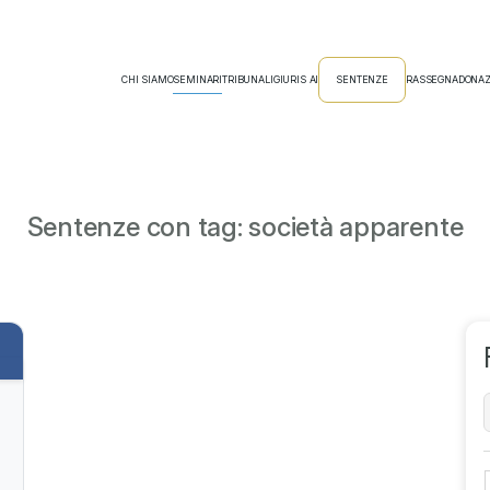
CHI SIAMO
SEMINARI
TRIBUNALI
GIURIS AI
SENTENZE
RASSEGNA
DONAZ
Sentenze con tag: società apparente