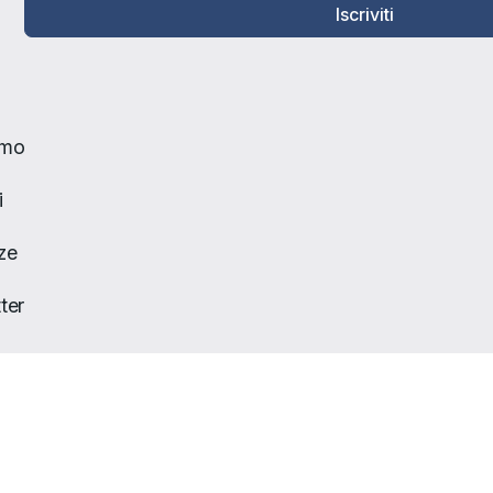
Iscriviti
amo
i
ze
ter
to
Policy
| Developed by
Nyx Solutions