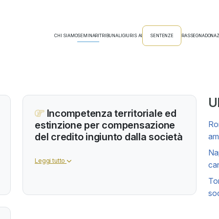
CHI SIAMO
SEMINARI
TRIBUNALI
GIURIS AI
SENTENZE
RASSEGNA
DONAZ
Ul
Incompetenza territoriale ed
estinzione per compensazione
Rom
del credito ingiunto dalla società
amm
Nap
Leggi tutto
can
Tor
soc