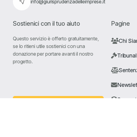
info@giurisprudenzadelleimprese.it
Sostienici con il tuo aiuto
Pagine
Questo servizio è offerto gratuitamente,
Chi Si
se lo ritieni utile sostienici con una
donazione per portare avanti il nostro
Tribunal
progetto.
Senten
Newslet
Suppor
Fai una Donazione
© Copyright Giuris All rights reserved |
Cookie Policy
|
Privacy 