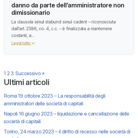
danno da parte dell’amministratore non
dimissionario
La clausola simul stabund simul cadent – riconosciuta
dall’art. 2386, co. 4, c.c. – è finalizzata a mantenere
costanti, a...
Leggi tutto
Paginazione
1
2
3
Successivo »
Ultimi articoli
degli
Roma 19 ottobre 2023 – La responsabilità degli
articoli
amministratori delle società di capitali
Napoli 16 giugno 2023 – liquidazione e cancellazione delle
società di capitali
Torino, 24 marzo 2023 – il diritto di recesso nelle società di