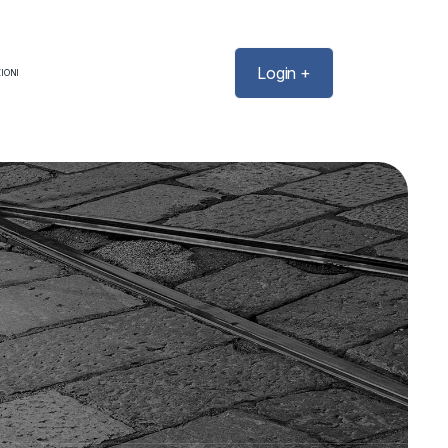
Login +
IONI