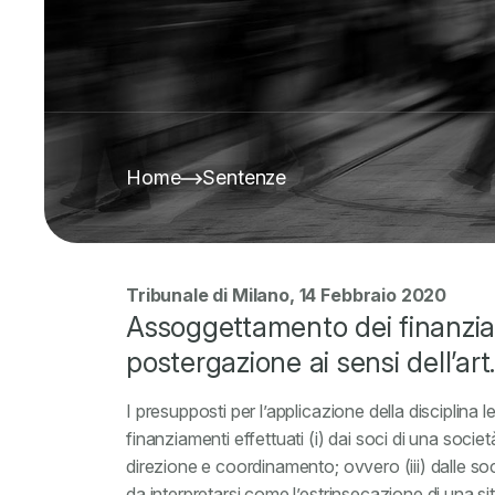
Home
Sentenze
Tribunale di Milano, 14 Febbraio 2020
Assoggettamento dei finanziame
postergazione ai sensi dell’art
I presupposti per l’applicazione della disciplina 
finanziamenti effettuati (i) dai soci di una società 
direzione e coordinamento; ovvero (iii) dalle s
da interpretarsi come l’estrinsecazione di una situ