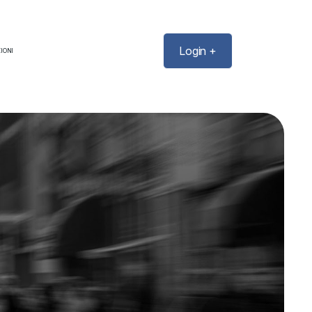
Login +
IONI