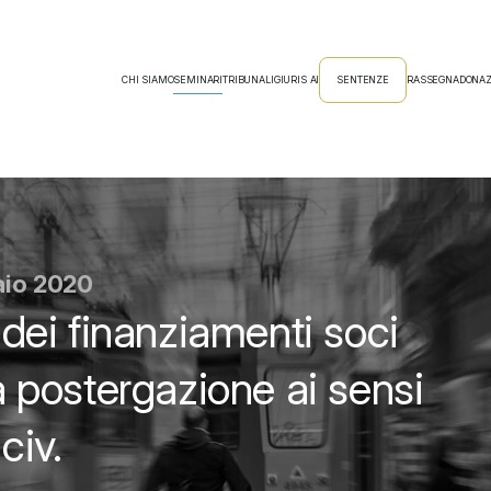
CHI SIAMO
SEMINARI
TRIBUNALI
GIURIS AI
SENTENZE
RASSEGNA
DONAZ
raio 2020
ei finanziamenti soci
la postergazione ai sensi
civ.