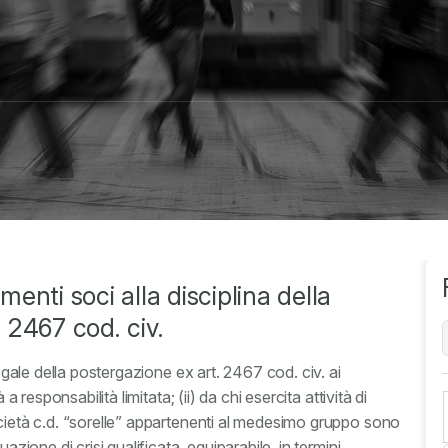
nti soci alla disciplina della
. 2467 cod. civ.
legale della postergazione ex art. 2467 cod. civ. ai
a responsabilità limitata; (ii) da chi esercita attività di
ocietà c.d. “sorelle” appartenenti al medesimo gruppo sono
azione di crisi qualificata, equiparabile, in termini