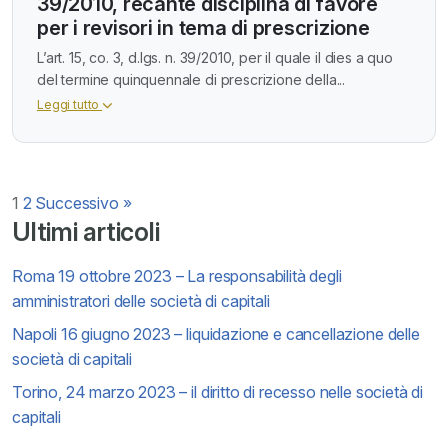
39/2010, recante disciplina di favore
per i revisori in tema di prescrizione
L’art. 15, co. 3, d.lgs. n. 39/2010, per il quale il dies a quo
del termine quinquennale di prescrizione della...
Leggi tutto
Paginazione
1
2
Successivo »
Ultimi articoli
degli
Roma 19 ottobre 2023 – La responsabilità degli
articoli
amministratori delle società di capitali
Napoli 16 giugno 2023 – liquidazione e cancellazione delle
società di capitali
Torino, 24 marzo 2023 – il diritto di recesso nelle società di
capitali