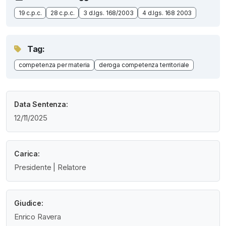
19 c.p.c.
28 c.p.c.
3 d.lgs. 168/2003
4 d.lgs. 168 2003
Tag:
competenza per materia
deroga competenza territoriale
Data Sentenza:
12/11/2025
Carica:
Presidente | Relatore
Giudice:
Enrico Ravera