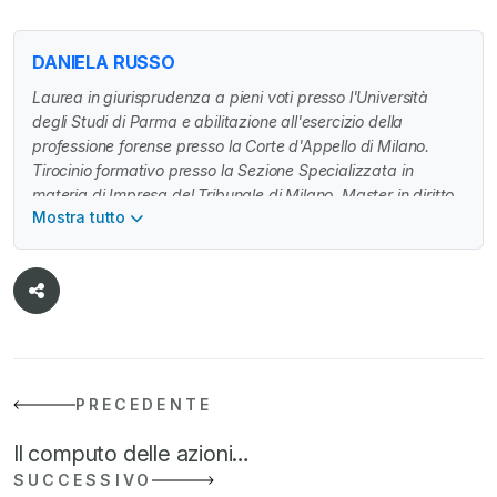
DANIELA RUSSO
Laurea in giurisprudenza a pieni voti presso l'Università
degli Studi di Parma e abilitazione all'esercizio della
professione forense presso la Corte d'Appello di Milano.
Tirocinio formativo presso la Sezione Specializzata in
materia di Impresa del Tribunale di Milano. Master in diritto
Mostra tutto
societario presso la Scuola di Formazione IPSOA e
partecipazione al Corso di perfezionamento in diritto
societario presso l'Università degli Studi di Milano. Si
occupa prevalentemente di diritto commerciale e societario.
PRECEDENTE
Il computo delle azioni…
SUCCESSIVO