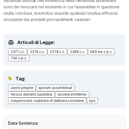
necessari adottati nell’imminenza della medesima assemblea
sono da revocarsi nel momento in cui l’assemblea in questione
risulta conclusa, essendosi esaurita qualsiasi residua efficacia
vincolante dei predetti provvedimenti cautelari.
Articoli di Legge:
2371 c.c.
2374 c.c.
2378 c.c.
2388 c.c.
669 bis c.p.c.
700 c.p.c.
Tag:
azioni proprie
quorum assembleari
revoca decreto cautelare
società emittente
sospensione cautelare di delibera consiliare
spa
Data Sentenza: