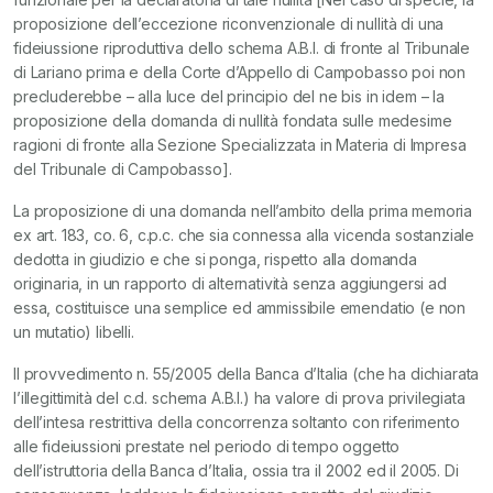
proposizione dell’eccezione riconvenzionale di nullità di una
fideiussione riproduttiva dello schema A.B.I. di fronte al Tribunale
di Lariano prima e della Corte d’Appello di Campobasso poi non
precluderebbe – alla luce del principio del ne bis in idem – la
proposizione della domanda di nullità fondata sulle medesime
ragioni di fronte alla Sezione Specializzata in Materia di Impresa
del Tribunale di Campobasso].
La proposizione di una domanda nell’ambito della prima memoria
ex art. 183, co. 6, c.p.c. che sia connessa alla vicenda sostanziale
dedotta in giudizio e che si ponga, rispetto alla domanda
originaria, in un rapporto di alternatività senza aggiungersi ad
essa, costituisce una semplice ed ammissibile emendatio (e non
un mutatio) libelli.
Il provvedimento n. 55/2005 della Banca d’Italia (che ha dichiarata
l’illegittimità del c.d. schema A.B.I.) ha valore di prova privilegiata
dell’intesa restrittiva della concorrenza soltanto con riferimento
alle fideiussioni prestate nel periodo di tempo oggetto
dell’istruttoria della Banca d’Italia, ossia tra il 2002 ed il 2005. Di