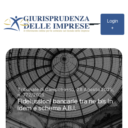
Login
+
Tribunale di Campobasso, 28 Agosto 2025,
n. 772/2025
Fideiussioni bancarie tra ne bis in
idem e schema A.B.I.