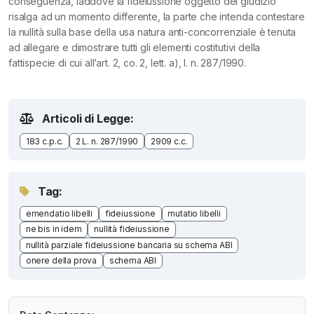
conseguenza, laddove la fideiussione oggetto del giudizio
risalga ad un momento differente, la parte che intenda contestare
la nullità sulla base della usa natura anti-concorrenziale è tenuta
ad allegare e dimostrare tutti gli elementi costitutivi della
fattispecie di cui all’art. 2, co. 2, lett. a), l. n. 287/1990.
Articoli di Legge:
183 c.p.c.
2 L. n. 287/1990
2909 c.c.
Tag:
emendatio libelli
fideiussione
mutatio libelli
ne bis in idem
nullità fideiussione
nullità parziale fideiussione bancaria su schema ABI
onere della prova
schema ABI