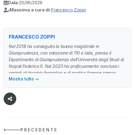
Data:
20/06/2026
Massima a cura di:
Francesco Zoppi
FRANCESCO ZOPPI
Nel 2018 ha conseguito la laurea magistrale in
Giurisprudenza, con votazione di 110 e lode, presso il
Dipartimento di Giurisprudenza dell’Università degli Studi di
Napoli Federico II. Nel 2020 ha proficuamente concluso i
periodi di tirocinio formativo e di pratica forense presso
Mostra tutto
l’Avvocatura Distrettuale dello Stato di Napoli. Tra il 2021 e il
2022 ha collaborato con una delle principali associazioni
nazionali di rappresentanza, assistenza e tutela del
movimento cooperativo, in qualità di consulente giuridico
della Segreteria della Camera Arbitrale. Nel 2022, dopo
aver superato con il massimo dei voti e plauso della
Commissione l’esame di abilitazione all’esercizio della
professione di Avvocato (sessione 2020), ha iniziato a
PRECEDENTE
collaborare con affermati Studi Legali e Tributari. Dal 2024