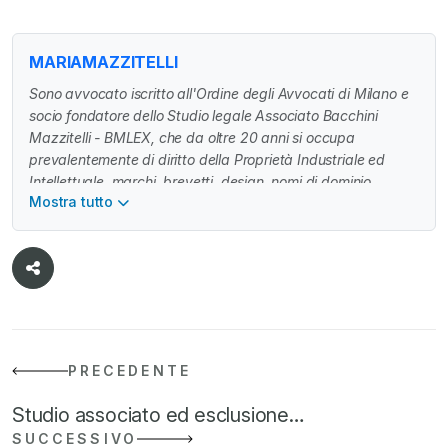
MARIAMAZZITELLI
Sono avvocato iscritto all'Ordine degli Avvocati di Milano e
socio fondatore dello Studio legale Associato Bacchini
Mazzitelli - BMLEX, che da oltre 20 anni si occupa
prevalentemente di diritto della Proprietà Industriale ed
Intellettuale, marchi, brevetti, design, nomi di dominio,
Mostra tutto
copyright, know-how, indicazioni geografiche,
denominazioni di origine, nuove varietà vegetali, specialità
tradizionali garantite, procedura di monitoraggio e
sorveglianza doganale, riassegnazione nomi a dominio,
compliance IP, contrattualistica nazionale e internazionale,
due diligence, contenzioso, operazioni societarie, M&A e IP,
concorrenza sleale, diritto pubblicitario e comunicazione
digitale, compliance campagne pubblicitarie e
PRECEDENTE
comunicazioni commerciali, diritto delle biotecnologie e
affari regolatori.
Studio associato ed esclusione…
SUCCESSIVO