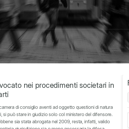
vvocato nei procedimenti societari in
rti
 camera di consiglio aventi ad oggetto questioni di natura
i, si può stare in giudizio solo col ministero del difensore.
sebbene sia stata abrogata nel 2009, resta, infatti, valido
olontaria giurisdizione sia o meno necessaria la difesa