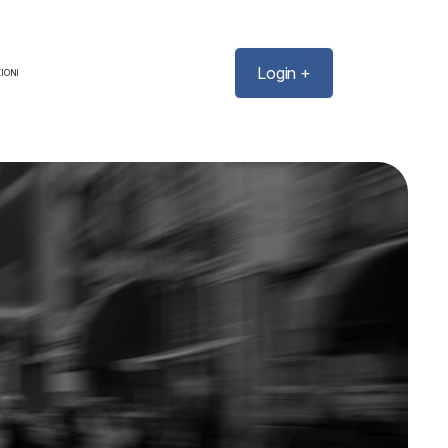
Login +
IONI