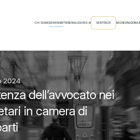
CHI SIAMO
SEMINARI
TRIBUNALI
GIURIS AI
SENTENZE
RASSEGNA
DONAZ
io 2024
tenza dell’avvocato nei
tari in camera di
arti