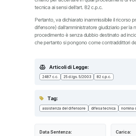
tecnica ai sensi dell’art. 82 c.p.c.
Pertanto, va dichiarato inammissibile il ricorso 
difensore) dall’amministratore giudiziario per la no
procedimento è senza dubbio destinato ad incider
che pertanto si pongono come contraddittori del
Articoli di Legge:
2487 c.c.
25 d.lgs. 5/2003
82 c.p.c.
Tag:
assistenza del difensore
difesa tecnica
nomina d
Data Sentenza:
Carica: