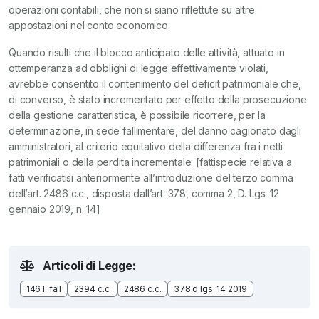
operazioni contabili, che non si siano riflettute su altre
appostazioni nel conto economico.
Quando risulti che il blocco anticipato delle attività, attuato in
ottemperanza ad obblighi di legge effettivamente violati,
avrebbe consentito il contenimento del deficit patrimoniale che,
di converso, è stato incrementato per effetto della prosecuzione
della gestione caratteristica, è possibile ricorrere, per la
determinazione, in sede fallimentare, del danno cagionato dagli
amministratori, al criterio equitativo della differenza fra i netti
patrimoniali o della perdita incrementale. [fattispecie relativa a
fatti verificatisi anteriormente all’introduzione del terzo comma
dell’art. 2486 c.c., disposta dall’art. 378, comma 2, D. Lgs. 12
gennaio 2019, n. 14]
Articoli di Legge:
146 l. fall
2394 c.c.
2486 c.c.
378 d.lgs. 14 2019