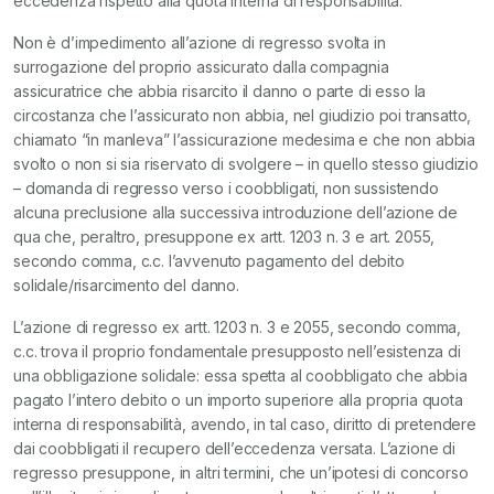
eccedenza rispetto alla quota interna di responsabilità.
Non è d’impedimento all’azione di regresso svolta in
surrogazione del proprio assicurato dalla compagnia
assicuratrice che abbia risarcito il danno o parte di esso la
circostanza che l’assicurato non abbia, nel giudizio poi transatto,
chiamato “in manleva” l’assicurazione medesima e che non abbia
svolto o non si sia riservato di svolgere – in quello stesso giudizio
– domanda di regresso verso i coobbligati, non sussistendo
alcuna preclusione alla successiva introduzione dell’azione de
qua che, peraltro, presuppone ex artt. 1203 n. 3 e art. 2055,
secondo comma, c.c. l’avvenuto pagamento del debito
solidale/risarcimento del danno.
L’azione di regresso ex artt. 1203 n. 3 e 2055, secondo comma,
c.c. trova il proprio fondamentale presupposto nell’esistenza di
una obbligazione solidale: essa spetta al coobbligato che abbia
pagato l’intero debito o un importo superiore alla propria quota
interna di responsabilità, avendo, in tal caso, diritto di pretendere
dai coobbligati il recupero dell’eccedenza versata. L’azione di
regresso presuppone, in altri termini, che un’ipotesi di concorso