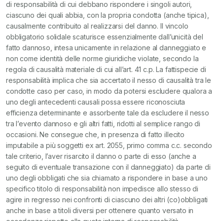
di responsabilità di cui debbano rispondere i singoli autori,
ciascuno dei quali abbia, con la propria condotta (anche tipica),
causalmente contribuito al realizzarsi del danno. Il vincolo
obbligatorio solidale scaturisce essenzialmente dall’unicità del
fatto dannoso, intesa unicamente in relazione al danneggiato e
non come identità delle norme giuridiche violate, secondo la
regola di causalità materiale di cui all’art. 41 c.p. La fattispecie di
responsabilità implica che sia accertato il nesso di causalità tra le
condotte caso per caso, in modo da potersi escludere qualora a
uno degli antecedenti causali possa essere riconosciuta
efficienza determinante e assorbente tale da escludere il nesso
tra l’evento dannoso e gli altri fatti, ridotti al semplice rango di
occasioni. Ne consegue che, in presenza di fatto illecito
imputabile a più soggetti ex art. 2055, primo comma c.c. secondo
tale criterio, l’aver risarcito il danno o parte di esso (anche a
seguito di eventuale transazione con il danneggiato) da parte di
uno degli obbligati che sia chiamato a rispondere in base a uno
specifico titolo di responsabilità non impedisce allo stesso di
agire in regresso nei confronti di ciascuno dei altri (co)obbligati
anche in base a titoli diversi per ottenere quanto versato in