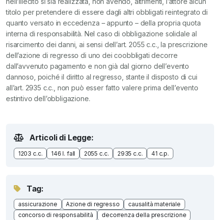
nell’illecito si sia realizzata, non avendo, altrimenti, l’attore alcun
titolo per pretendere di essere dagli altri obbligati reintegrato di
quanto versato in eccedenza – appunto – della propria quota
interna di responsabilità. Nel caso di obbligazione solidale al
risarcimento dei danni, ai sensi dell’art. 2055 c.c., la prescrizione
dell’azione di regresso di uno dei coobbligati decorre
dall’avvenuto pagamento e non già dal giorno dell’evento
dannoso, poiché il diritto al regresso, stante il disposto di cui
all’art. 2935 c.c., non può esser fatto valere prima dell’evento
estintivo dell’obbligazione.
Articoli di Legge:
1203 c.c.
146 l. fall
2055 c.c.
2935 c.c.
41 c.p.
Tag:
assicurazione
Azione di regresso
causalità materiale
concorso di responsabilità
decorrenza della prescrizione