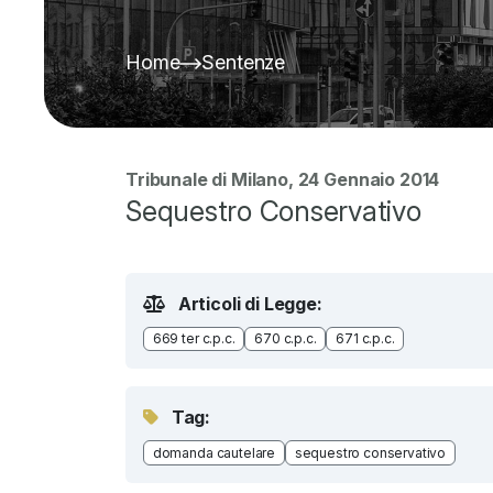
Home
Sentenze
Tribunale di Milano, 24 Gennaio 2014
Sequestro Conservativo
Articoli di Legge:
669 ter c.p.c.
670 c.p.c.
671 c.p.c.
Tag:
domanda cautelare
sequestro conservativo