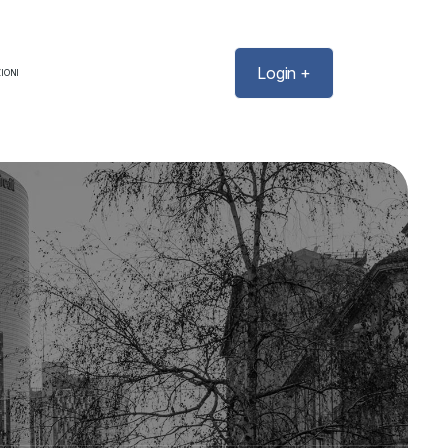
Login +
IONI