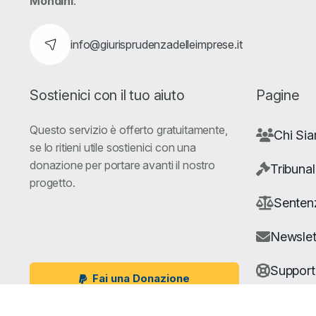
Mondini
.
info@giurisprudenzadelleimprese.it
Sostienici con il tuo aiuto
Pagine
Questo servizio è offerto gratuitamente,
Chi Si
se lo ritieni utile sostienici con una
donazione per portare avanti il nostro
Tribunal
progetto.
Senten
Newslet
Suppor
Fai una Donazione