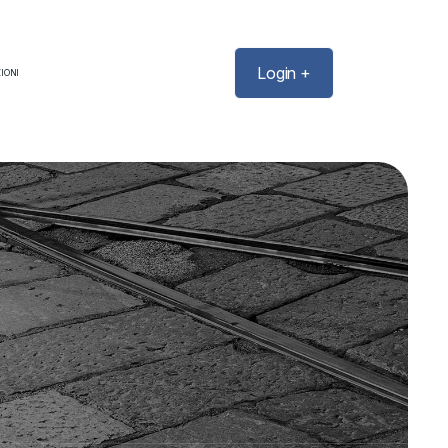
Login +
IONI