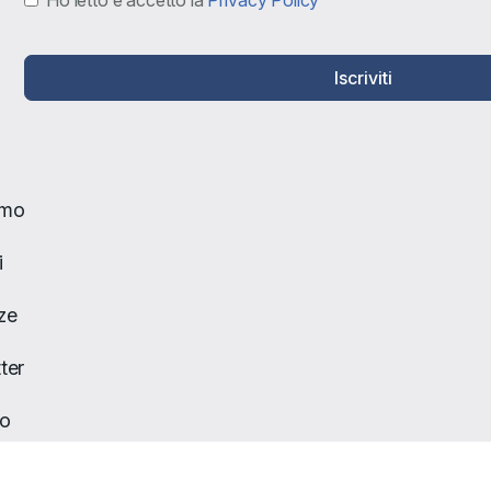
Ho letto e accetto la
Privacy Policy
Iscriviti
amo
i
ze
ter
to