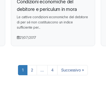
Condizioni economiche del
debitore e periculum in mora
Le cattive condizioni economiche del debitore
di per sé non costituiscono un indice
sufficiente per...
21/07/2017
Paginazione
1
2
…
4
Successivo »
degli
articoli