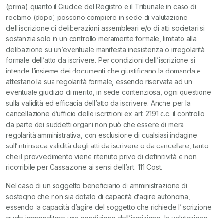
(prima) quanto il Giudice del Registro e il Tribunale in caso di
reclamo (dopo) possono compiere in sede di valutazione
dell’iscrizione di deliberazioni assembleari e/o di atti societari si
sostanzia solo in un controllo meramente formale, limitato alla
delibazione su un’eventuale manifesta inesistenza o irregolarità
formale dell’atto da iscrivere. Per condizioni dell’iscrizione si
intende l’insieme dei documenti che giustificano la domanda e
attestano la sua regolarità formale, essendo riservata ad un
eventuale giudizio di merito, in sede contenziosa, ogni questione
sulla validità ed efficacia dell’atto da iscrivere. Anche per la
cancellazione d’ufficio delle iscrizioni ex art. 2191 c.c. il controllo
da parte dei suddetti organi non può che essere di mera
regolarità amministrativa, con esclusione di qualsiasi indagine
sull’intrinseca validità degli atti da iscrivere o da cancellare, tanto
che il provvedimento viene ritenuto privo di definitività e non
ricorribile per Cassazione ai sensi dell’art. 111 Cost.
Nel caso di un soggetto beneficiario di amministrazione di
sostegno che non sia dotato di capacità d’agire autonoma,
essendo la capacità d’agire del soggetto che richiede l’iscrizione
quale imprenditore una condizione dell’iscrizione, la valutazione