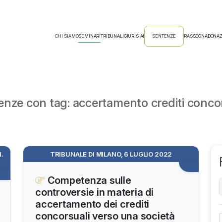
CHI SIAMO
SEMINARI
TRIBUNALI
GIURIS AI
SENTENZE
RASSEGNA
DONAZ
nze con tag: accertamento crediti concor
.
TRIBUNALE DI MILANO, 6 LUGLIO 2022
Competenza sulle
controversie in materia di
accertamento dei crediti
concorsuali verso una società