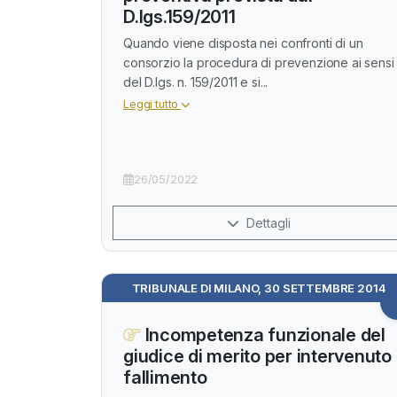
D.lgs.159/2011
Quando viene disposta nei confronti di un
consorzio la procedura di prevenzione ai sensi
del D.lgs. n. 159/2011 e si...
Leggi tutto
26/05/2022
Dettagli
TRIBUNALE DI MILANO, 30 SETTEMBRE 2014
Incompetenza funzionale del
giudice di merito per intervenuto
fallimento