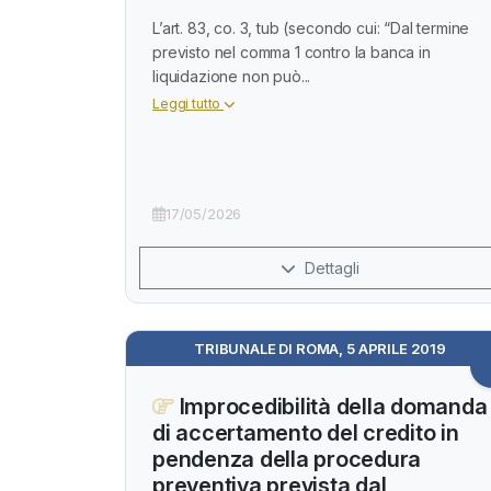
L’art. 83, co. 3, tub (secondo cui: “Dal termine
previsto nel comma 1 contro la banca in
liquidazione non può...
Leggi tutto
17/05/2026
Dettagli
TRIBUNALE DI ROMA, 5 APRILE 2019
Improcedibilità della domanda
di accertamento del credito in
pendenza della procedura
preventiva prevista dal