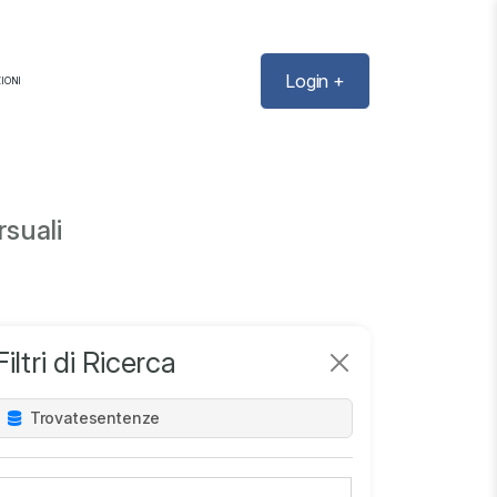
Login +
IONI
suali
Filtri di Ricerca
Trovate
sentenze