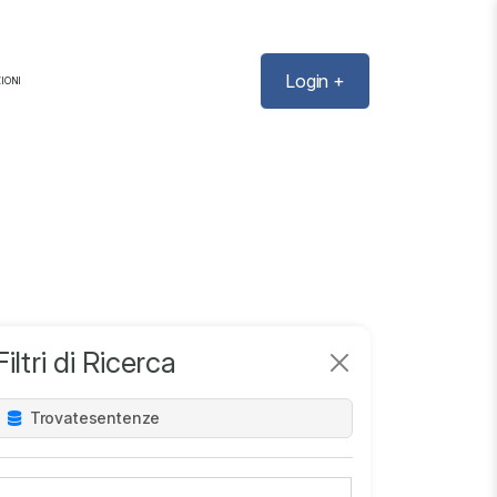
Login +
IONI
Filtri di Ricerca
Trovate
sentenze