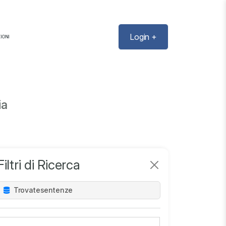
Login +
IONI
ia
Filtri di Ricerca
Trovate
sentenze