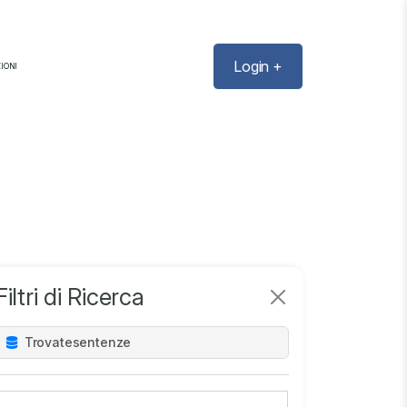
Login +
IONI
Filtri di Ricerca
Trovate
sentenze