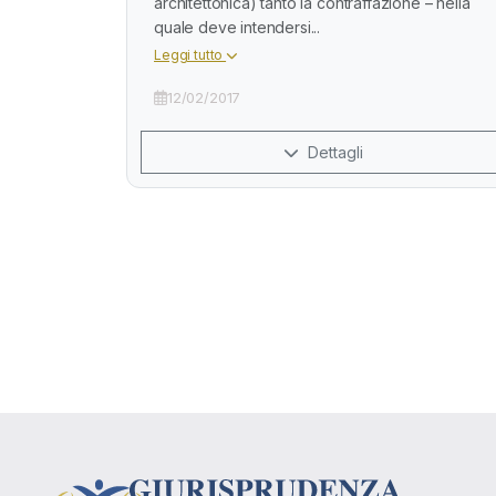
architettonica) tanto la contraffazione – nella
quale deve intendersi...
Leggi tutto
12/02/2017
Dettagli