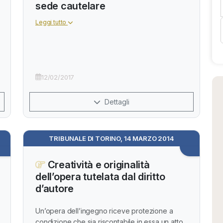
sede cautelare
Leggi tutto
12/02/2017
Dettagli
TRIBUNALE DI TORINO, 14 MARZO 2014
Creatività e originalità
dell’opera tutelata dal diritto
d’autore
Un’opera dell’ingegno riceve protezione a
condizione che sia riscontabile in essa un atto