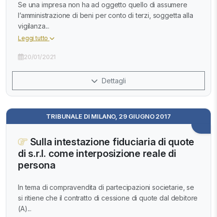
Se una impresa non ha ad oggetto quello di assumere
l’amministrazione di beni per conto di terzi, soggetta alla
vigilanza...
Leggi tutto
20/01/2021
Dettagli
TRIBUNALE DI MILANO, 29 GIUGNO 2017
Sulla intestazione fiduciaria di quote
di s.r.l. come interposizione reale di
persona
In tema di compravendita di partecipazioni societarie, se
si ritiene che il contratto di cessione di quote dal debitore
(A)...