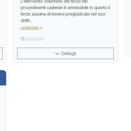
L’intervento volontario del terzo nei
procedimenti cautelari è ammissibile in quanto il
terzo assuma di essere pregiudicato nei suoi
diritti...
Leggi tutto
12/02/2017
Dettagli