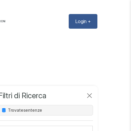
Login +
IONI
Filtri di Ricerca
Trovate
sentenze