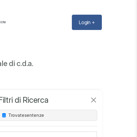
Login +
IONI
e di c.d.a.
Filtri di Ricerca
Trovate
sentenze