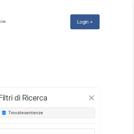
Login +
IONI
Filtri di Ricerca
Trovate
sentenze