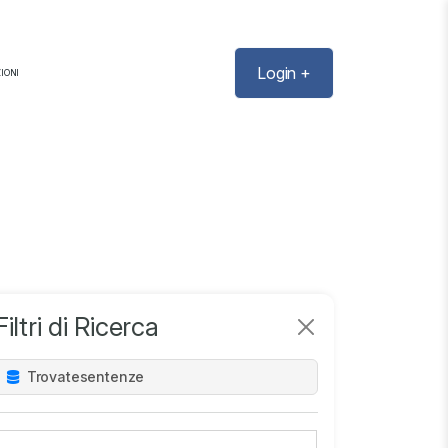
Login +
IONI
Filtri di Ricerca
Trovate
sentenze