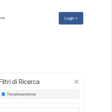
Login +
IONI
Filtri di Ricerca
Trovate
sentenze