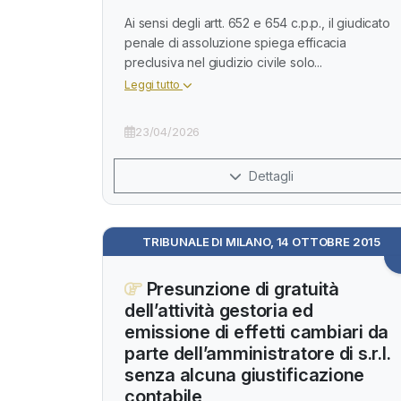
Ai sensi degli artt. 652 e 654 c.p.p., il giudicato
penale di assoluzione spiega efficacia
preclusiva nel giudizio civile solo...
Leggi tutto
23/04/2026
Dettagli
TRIBUNALE DI MILANO, 14 OTTOBRE 2015
Presunzione di gratuità
dell’attività gestoria ed
emissione di effetti cambiari da
parte dell’amministratore di s.r.l.
senza alcuna giustificazione
contabile