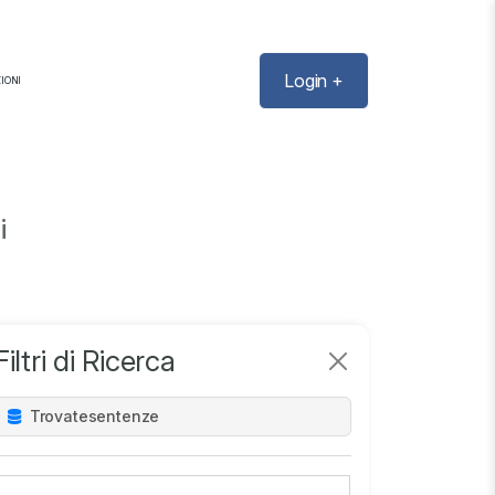
Login +
IONI
i
Filtri di Ricerca
Trovate
sentenze