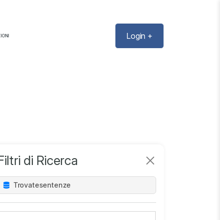
Login +
IONI
Filtri di Ricerca
Trovate
sentenze