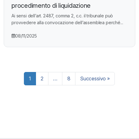
procedimento di liquidazione
Ai sensi dell’art. 2487, comma 2, c.c. il tribunale può
provvedere alla convocazione dell’assemblea perché...
08/11/2025
Paginazione
1
2
…
8
Successivo »
degli
articoli