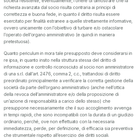
società resistente, eventualmente, l’onere di dimostrare che la
richiesta avanzata dal socio risulta contraria ai principi di
correttezza e buona fede, in quanto il diritto risulta essere
esercitato per finalità estranee a quelle strettamente informative,
ovvero unicamente con l’obiettivo di turbare e/o ostacolare
l’operato dell’organo amministrativo (e quindi in maniera
pretestuosa).
Quanto periculum in mora tale presupposto deve considerarsi in
re ipsa, in quanto insito nella struttura stessa del diritto di
informazione e controllo riconosciuto al socio non amministratore
di una s.r.l. dall’art. 2476, comma 2, c.c., trattandosi di diritto
preordinato principalmente a verificare la corretta gestione della
società da parte dell’organo amministrativo (anche nell’ottica
della revoca dell’amministratore e/o della proposizione di
un’azione di responsabilità a carico dello stesso) che
presuppone necessariamente che il suo accoglimento avvenga
in tempi rapidi, che sono incompatibili con la durata di un giudizio
ordinario, perché, ove non effettuato con la necessaria
immediatezza, perde, per definizione, di efficacia sia preventiva
che strumentale rispetto all’esercizio dei diritti sociali.