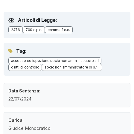
Articoli di Legge:
2476
700 c.p.c.
comma 2 c.c.
Tag:
accesso ed ispezione socio non amministratore srl
diritti di controllo
socio non amministratore di s.r.l.
Data Sentenza:
22/07/2024
Carica:
Giudice Monocratico