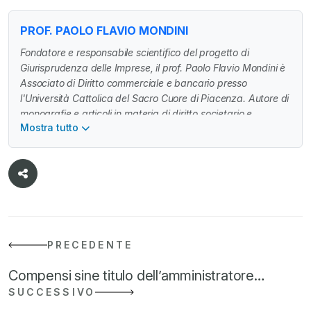
PROF. PAOLO FLAVIO MONDINI
Fondatore e responsabile scientifico del progetto di
Giurisprudenza delle Imprese, il prof. Paolo Flavio Mondini è
Associato di Diritto commerciale e bancario presso
l'Università Cattolica del Sacro Cuore di Piacenza. Autore di
monografie e articoli in materia di diritto societario e
Mostra tutto
industriale, svolge attività di ricerca in Italia e all'estero. E'
Managing Partner di Mondini Bonora Ginevra
(https://mbg.legal/professionisti/paolo-flavio-mondini/) e
avvocato in Milano specializzato in contenzioso e
operazioni straordinarie.
PRECEDENTE
Compensi sine titulo dell’amministratore…
SUCCESSIVO