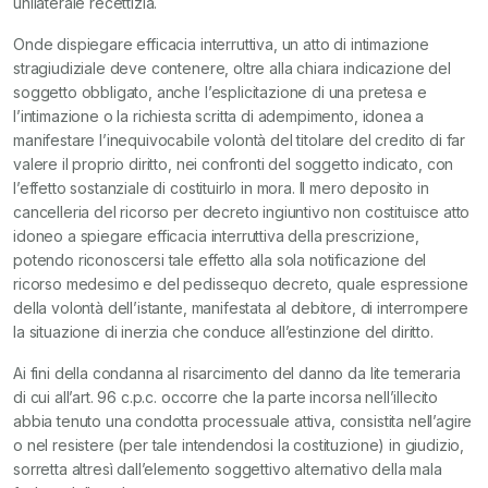
unilaterale recettizia.
Onde dispiegare efficacia interruttiva, un atto di intimazione
stragiudiziale deve contenere, oltre alla chiara indicazione del
soggetto obbligato, anche l’esplicitazione di una pretesa e
l’intimazione o la richiesta scritta di adempimento, idonea a
manifestare l’inequivocabile volontà del titolare del credito di far
valere il proprio diritto, nei confronti del soggetto indicato, con
l’effetto sostanziale di costituirlo in mora. Il mero deposito in
cancelleria del ricorso per decreto ingiuntivo non costituisce atto
idoneo a spiegare efficacia interruttiva della prescrizione,
potendo riconoscersi tale effetto alla sola notificazione del
ricorso medesimo e del pedissequo decreto, quale espressione
della volontà dell’istante, manifestata al debitore, di interrompere
la situazione di inerzia che conduce all’estinzione del diritto.
Ai fini della condanna al risarcimento del danno da lite temeraria
di cui all’art. 96 c.p.c. occorre che la parte incorsa nell’illecito
abbia tenuto una condotta processuale attiva, consistita nell’agire
o nel resistere (per tale intendendosi la costituzione) in giudizio,
sorretta altresì dall’elemento soggettivo alternativo della mala