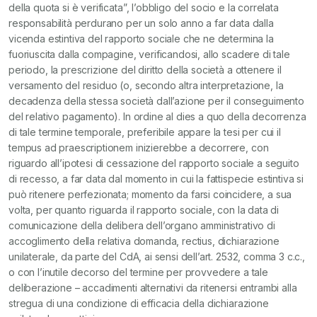
della quota si è verificata”, l’obbligo del socio e la correlata
responsabilità perdurano per un solo anno a far data dalla
vicenda estintiva del rapporto sociale che ne determina la
fuoriuscita dalla compagine, verificandosi, allo scadere di tale
periodo, la prescrizione del diritto della società a ottenere il
versamento del residuo (o, secondo altra interpretazione, la
decadenza della stessa società dall’azione per il conseguimento
del relativo pagamento). In ordine al dies a quo della decorrenza
di tale termine temporale, preferibile appare la tesi per cui il
tempus ad praescriptionem inizierebbe a decorrere, con
riguardo all’ipotesi di cessazione del rapporto sociale a seguito
di recesso, a far data dal momento in cui la fattispecie estintiva si
può ritenere perfezionata; momento da farsi coincidere, a sua
volta, per quanto riguarda il rapporto sociale, con la data di
comunicazione della delibera dell’organo amministrativo di
accoglimento della relativa domanda, rectius, dichiarazione
unilaterale, da parte del CdA, ai sensi dell’art. 2532, comma 3 c.c.,
o con l’inutile decorso del termine per provvedere a tale
deliberazione – accadimenti alternativi da ritenersi entrambi alla
stregua di una condizione di efficacia della dichiarazione