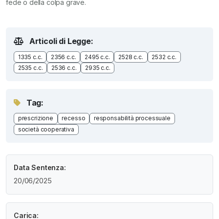
fede o della colpa grave.
Articoli di Legge:
1335 c.c.
2356 c.c.
2495 c.c.
2528 c.c.
2532 c.c.
2535 c.c.
2536 c.c.
2935 c.c.
Tag:
prescrizione
recesso
responsabilità processuale
società cooperativa
Data Sentenza:
20/06/2025
Carica: