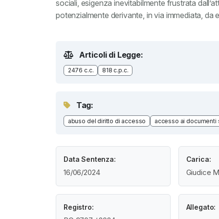
sociali, esigenza inevitabilmente frustrata dall’at
potenzialmente derivante, in via immediata, da e
Articoli di Legge:
2476 c.c.
818 c.p.c.
Tag:
abuso del diritto di accesso
accesso ai documenti s
Data Sentenza:
Carica:
16/06/2024
Giudice M
Registro:
Allegato: