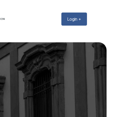
Login +
IONI