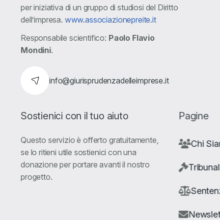
per iniziativa di un gruppo di studiosi del Diritto
dell’impresa.
www.associazionepreite.it
Responsabile scientifico:
Paolo Flavio
Mondini
.
info@giurisprudenzadelleimprese.it
Sostienici con il tuo aiuto
Pagine
Questo servizio è offerto gratuitamente,
Chi Si
se lo ritieni utile sostienici con una
donazione per portare avanti il nostro
Tribunal
progetto.
Senten
Newslet