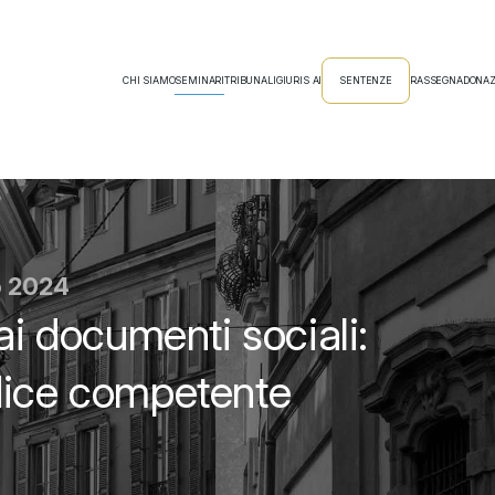
CHI SIAMO
SEMINARI
TRIBUNALI
GIURIS AI
SENTENZE
RASSEGNA
DONAZ
o 2024
ai documenti sociali:
dice competente