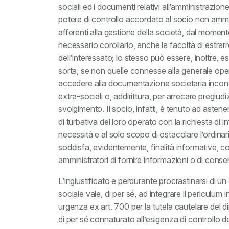
sociali ed i documenti relativi all’amministrazion
potere di controllo accordato al socio non ammini
afferenti alla gestione della società, dal momen
necessario corollario, anche la facoltà di estra
dell’interessato; lo stesso può essere, inoltre, e
sorta, se non quelle connesse alla generale operat
accedere alla documentazione societaria incontra 
extra-sociali o, addirittura, per arrecare pregiudiz
svolgimento. Il socio, infatti, è tenuto ad asteners
di turbativa del loro operato con la richiesta di 
necessità e al solo scopo di ostacolare l’ordinaria 
soddisfa, evidentemente, finalità informative, co
amministratori di fornire informazioni o di cons
L’ingiustificato e perdurante procrastinarsi di 
sociale vale, di per sé, ad integrare il periculu
urgenza ex art. 700 per la tutela cautelare del di
di per sé connaturato all’esigenza di controllo d