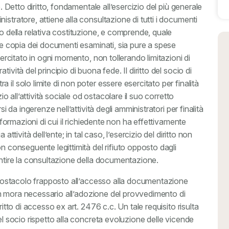
e. Detto diritto, fondamentale all’esercizio del più generale
stratore, attiene alla consultazione di tutti i documenti
to della relativa costituzione, e comprende, quale
rre copia dei documenti esaminati, sia pure a spese
sercitato in ogni momento, non tollerando limitazioni di
ività del principio di buona fede. Il diritto del socio di
il solo limite di non poter essere esercitato per finalità
io all’attività sociale od ostacolare il suo corretto
i da ingerenze nell’attività degli amministratori per finalità
informazioni di cui il richiedente non ha effettivamente
attività dell’ente; in tal caso, l’esercizio del diritto non
n conseguente legittimità del rifiuto opposto dagli
entire la consultazione della documentazione.
un ostacolo frapposto all’accesso alla documentazione
m in mora necessario all’adozione del provvedimento di
ritto di accesso ex art. 2476 c.c. Un tale requisito risulta
el socio rispetto alla concreta evoluzione delle vicende