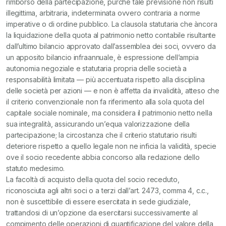
rimborso della partecipazione, purché tale previsione non risulti
illegittima, arbitraria, indeterminata ovvero contraria a norme
imperative o di ordine pubblico. La clausola statutaria che àncora
la liquidazione della quota al patrimonio netto contabile risultante
dall’ultimo bilancio approvato dall’assemblea dei soci, ovvero da
un apposito bilancio infraannuale, è espressione dell’ampia
autonomia negoziale e statutaria propria delle società a
responsabilità limitata — più accentuata rispetto alla disciplina
delle società per azioni — e non è affetta da invalidità, atteso che
il criterio convenzionale non fa riferimento alla sola quota del
capitale sociale nominale, ma considera il patrimonio netto nella
sua integralità, assicurando un’equa valorizzazione della
partecipazione; la circostanza che il criterio statutario risulti
deteriore rispetto a quello legale non ne inficia la validità, specie
ove il socio recedente abbia concorso alla redazione dello
statuto medesimo.
La facoltà di acquisto della quota del socio receduto,
riconosciuta agli altri soci o a terzi dall’art. 2473, comma 4, c.c.,
non è suscettibile di essere esercitata in sede giudiziale,
trattandosi di un’opzione da esercitarsi successivamente al
compimento delle operazioni di quantificazione del valore della