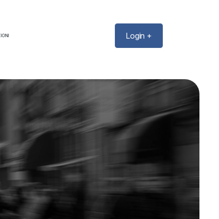
Login +
IONI