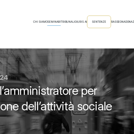
CHI SIAMO
SEMINARI
TRIBUNALI
GIURIS AI
SENTENZE
RASSEGNA
DONAZ
024
l’amministratore per
ne dell’attività sociale