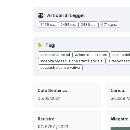
Articoli di Legge:
2476 c.c.
2484 c.c.
2486 c.c.
671 c.p.c.
Tag:
amministratore srl
azione del curatore
criterio de
indebita prosecuzione attività sociale
la responsabi
sequestro conservativo
Data Sentenza:
Carica:
05/06/2024
Giudice M
Registro:
Allegato:
RG 6762 / 2023