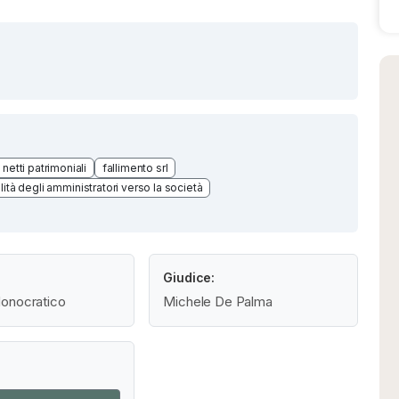
i netti patrimoniali
fallimento srl
lità degli amministratori verso la società
Giudice:
onocratico
Michele De Palma